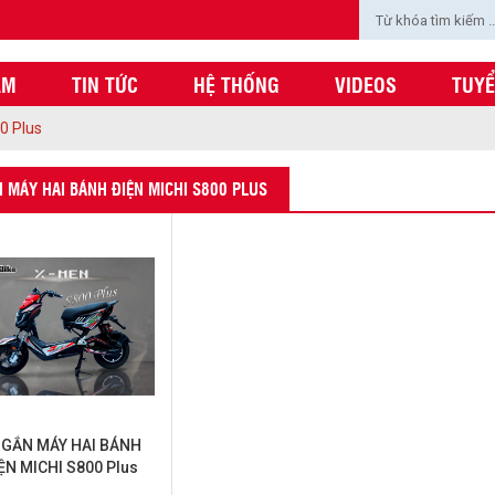
ẨM
TIN TỨC
HỆ THỐNG
VIDEOS
TUY
0 Plus
N MÁY HAI BÁNH ĐIỆN MICHI S800 PLUS
 GẮN MÁY HAI BÁNH
ỆN MICHI S800 Plus