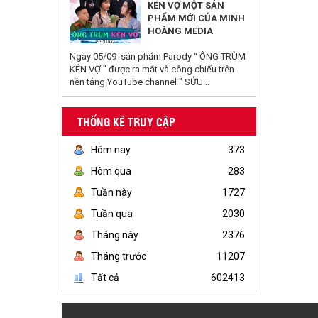
KÉN VỢ MỘT SẢN
PHẨM MỚI CỦA MINH
HOÀNG MEDIA
Ngày 05/09 sản phẩm Parody " ÔNG TRÙM
KÉN VỢ " được ra mắt và công chiếu trên
nền tảng YouTube channel " SỬU...
THỐNG KÊ TRUY CẬP
Hôm nay
373
Hôm qua
283
Tuần này
1727
Tuần qua
2030
Tháng này
2376
Tháng trước
11207
Tất cả
602413