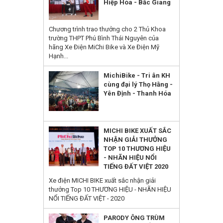
Hiệp Hòa - Bắc Giang
Chương trình trao thưởng cho 2 Thủ Khoa
trường THPT Phú Bình Thái Nguyên của
hãng Xe Điện MiChi Bike và Xe Điện Mỹ
Hạnh...
MichiBike - Tri ân KH
cùng đại lý Thọ Hằng -
Yên Định - Thanh Hóa
MICHI BIKE XUẤT SẮC
NHẬN GIẢI THƯỞNG
TOP 10 THƯƠNG HIỆU
- NHÃN HIỆU NỔI
TIẾNG ĐẤT VIỆT 2020
Xe điện MICHI BIKE xuất sắc nhận giải
thưởng Top 10 THƯƠNG HIỆU - NHÃN HIỆU
NỔI TIẾNG ĐẤT VIỆT - 2020
PARODY ÔNG TRÙM